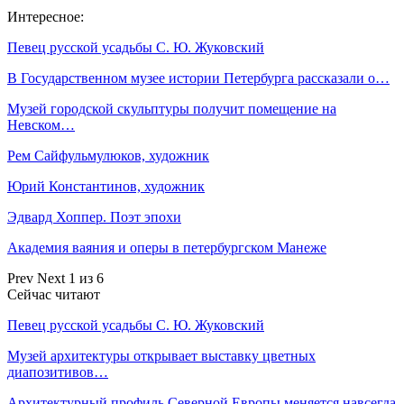
Интересное:
Певец русской усадьбы С. Ю. Жуковский
В Государственном музее истории Петербурга рассказали о…
Музей городской скульптуры получит помещение на
Невском…
Рем Сайфульмулюков, художник
Юрий Константинов, художник
Эдвард Хоппер. Поэт эпохи
Академия ваяния и оперы в петербургском Манеже
Prev
Next
1 из 6
Сейчас читают
Певец русской усадьбы С. Ю. Жуковский
Музей архитектуры открывает выставку цветных
диапозитивов…
Архитектурный профиль Северной Европы меняется навсегда