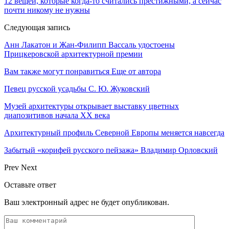
12 вещей, которые когда-то считались престижными, а сейчас
почти никому не нужны
Следующая запись
Анн Лакатон и Жан-Филипп Вассаль удостоены
Прицкеровской архитектурной премии
Вам также могут понравиться
Еще от автора
Певец русской усадьбы С. Ю. Жуковский
Музей архитектуры открывает выставку цветных
диапозитивов начала ХХ века
Архитектурный профиль Северной Европы меняется навсегда
Забытый «корифей русского пейзажа» Владимир Орловский
Prev
Next
Оставьте ответ
Ваш электронный адрес не будет опубликован.